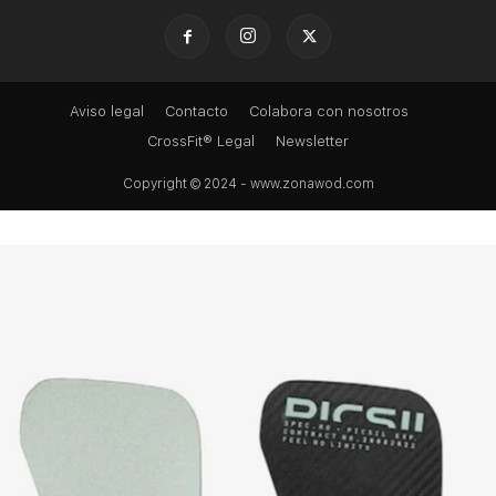
Aviso legal
Contacto
Colabora con nosotros
CrossFit® Legal
Newsletter
Copyright © 2024 - www.zonawod.com