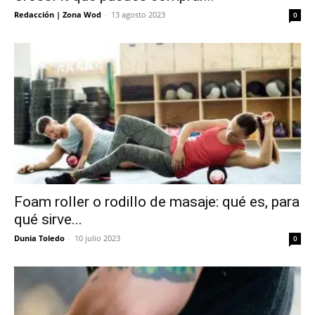
Redacción | Zona Wod
-
13 agosto 2023
0
Foam roller o rodillo de masaje: qué es, para
qué sirve...
Dunia Toledo
-
10 julio 2023
0