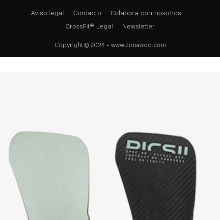
Aviso legal
Contacto
Colabora con nosotros
CrossFit® Legal
Newsletter
Copyright © 2024 - www.zonawod.com