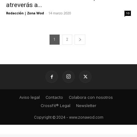
atreverás a...
Redacción | Zona Wod
-
14 marzo 2020
10
1
2
Aviso legal
Contacto
Colabora con nosotros
CrossFit® Legal
Newsletter
Copyright © 2024 - www.zonawod.com