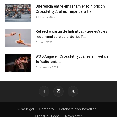
Diferencia entre entrenamiento híbrido y
CrossFit: ¿Cuál es mejor para ti?
4 febrero 2025
Refeed o carga de hidratos: ¿qué es? ¿es
recomendable su práctica?...
5 mayo 2022
WOD Angie en CrossFit: ¿cuál es el nivel de
tu ‘calistenia...
5 diciembre 2021
Aviso legal
Contacto
Colabora con nosotros
CrossFit® Legal
Newsletter