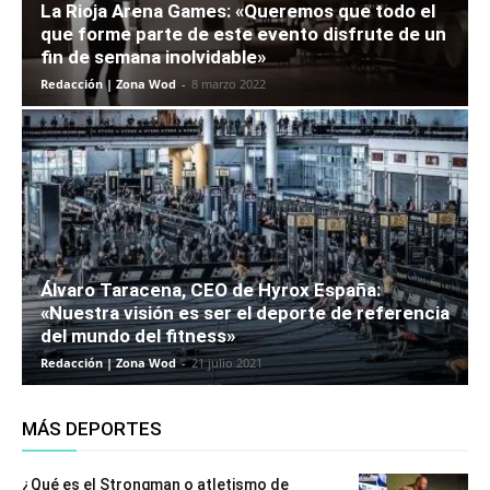
La Rioja Arena Games: «Queremos que todo el
que forme parte de este evento disfrute de un
fin de semana inolvidable»
Redacción | Zona Wod
-
8 marzo 2022
Álvaro Taracena, CEO de Hyrox España:
«Nuestra visión es ser el deporte de referencia
del mundo del fitness»
Redacción | Zona Wod
-
21 julio 2021
MÁS DEPORTES
¿Qué es el Strongman o atletismo de