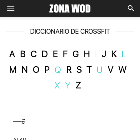
DICCIONARIO DE CROSSFIT
A
B
C
D
E
F
G
H
I
J
K
L
M
N
O
P
Q
R
S
T
U
V
W
XY
Z
—a
AFAP