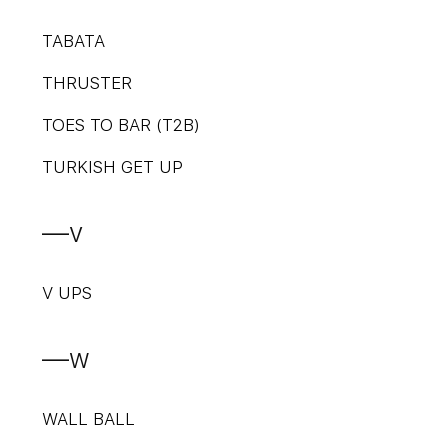
TABATA
THRUSTER
TOES TO BAR (T2B)
TURKISH GET UP
—v
V UPS
—w
WALL BALL