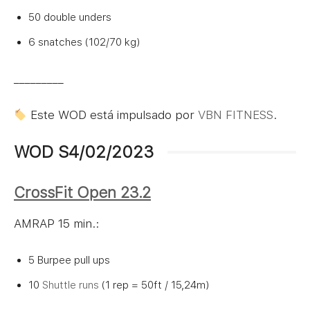
50 double unders
6 snatches (102/70 kg)
_________
Este WOD está impulsado por
VBN FITNESS
.
WOD S4/02/2023
CrossFit Open 23.2
AMRAP 15 min.:
5 Burpee pull ups
10
Shuttle runs
(1 rep = 50ft / 15,24m)