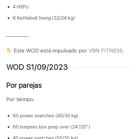
4 HSPU
8 Kettlebell Swing (32/24 kg)
_________
Este WOD está impulsado por
VBN FITNESS
.
WOD S1/09/2023
Por parejas
Por tiempo:
60 power snatches (40/30 kg)
60 burpees box jump over (24″/20″)
40 power snatches (50/35 kg)