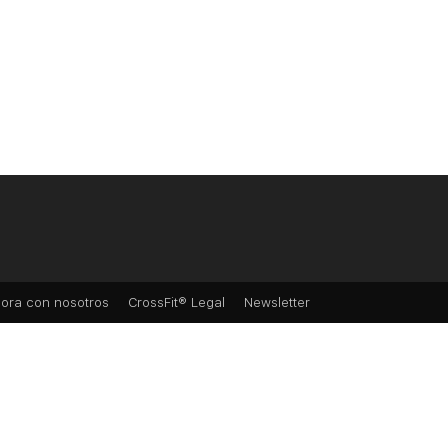
ora con nosotros
CrossFit® Legal
Newsletter