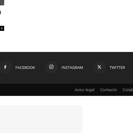
9
0
FACEBOOK
INSTAGRAM
TWITTER
Aviso legal
Contacto
Colab