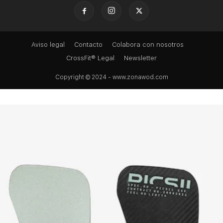
Aviso legal
Contacto
Colabora con nosotros
CrossFit® Legal
Newsletter
Copyright © 2024 - www.zonawod.com