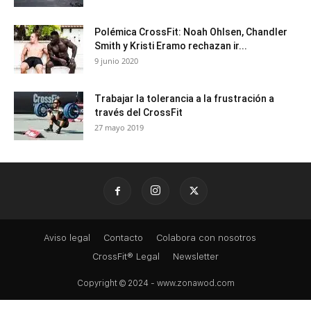
Polémica CrossFit: Noah Ohlsen, Chandler
Smith y Kristi Eramo rechazan ir...
9 junio 2020
Trabajar la tolerancia a la frustración a
través del CrossFit
27 mayo 2019
Aviso legal
Contacto
Colabora con nosotros
CrossFit® Legal
Newsletter
Copyright © 2024 - www.zonawod.com