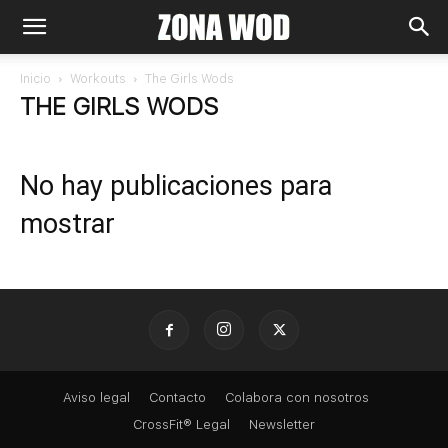
Inicio
Workouts
The Girls Wods
THE GIRLS WODS
No hay publicaciones para
mostrar
Aviso legal
Contacto
Colabora con nosotros
CrossFit® Legal
Newsletter