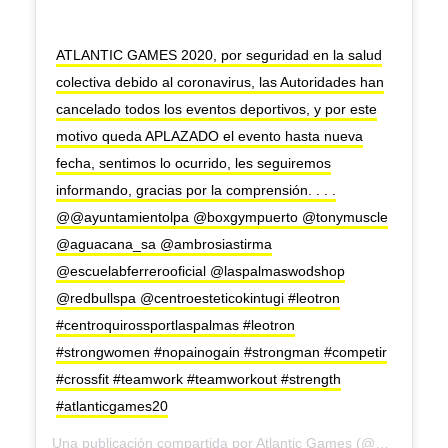
ATLANTIC GAMES 2020, por seguridad en la salud
colectiva debido al coronavirus, las Autoridades han
cancelado todos los eventos deportivos, y por este
motivo queda APLAZADO el evento hasta nueva
fecha, sentimos lo ocurrido, les seguiremos
informando, gracias por la comprensión. . . .
@@ayuntamientolpa @boxgympuerto @tonymuscle
@aguacana_sa @ambrosiastirma
@escuelabferrerooficial @laspalmaswodshop
@redbullspa @centroesteticokintugi #leotron
#centroquirossportlaspalmas #leotron
#strongwomen #nopainogain #strongman #competir
#crossfit #teamwork #teamworkout #strength
#atlanticgames20
Una publicación compartida por
Atlantic Games
(@atlanticgames.es) el