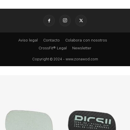
Aviso legal
Contacto
Colabora con nosotros
CrossFit® Legal
Newsletter
Copyright © 2024 - www.zonawod.com