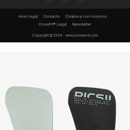
Aviso legal
Contacto
Colabora con nosotros
CrossFit® Legal
Newsletter
Copyright © 2024 - www.zonawod.com