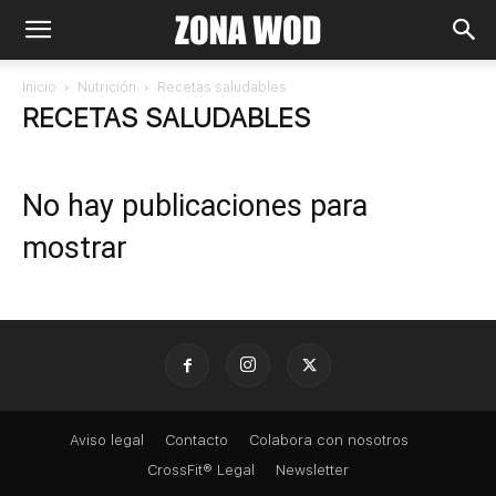
Inicio
Nutrición
Recetas saludables
RECETAS SALUDABLES
No hay publicaciones para
mostrar
Aviso legal
Contacto
Colabora con nosotros
CrossFit® Legal
Newsletter