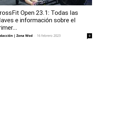
rossFit Open 23.1: Todas las
laves e información sobre el
rimer...
dacción | Zona Wod
-
16 febrero 2023
0