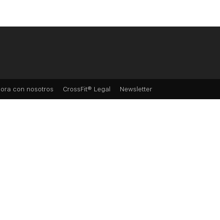
ora con nosotros
CrossFit® Legal
Newsletter