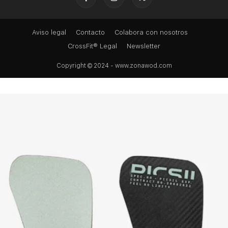
Aviso legal
Contacto
Colabora con nosotros
CrossFit® Legal
Newsletter
Copyright © 2024 - www.zonawod.com