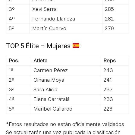
3º
Xevi Serra
285
4º
Fernando Llaneza
282
5º
Martín Cuervo
279
TOP 5 Élite – Mujeres
:
Pos.
Atleta
Reps
1ª
Carmen Pérez
243
2ª
Oihana Moya
241
3ª
Sara Alicia
237
4ª
Elena Carratalá
233
5ª
Maribel Gallardo
228
*Estos resultados no están oficialmente validados.
Se actualizarán una vez publicada la clasificación