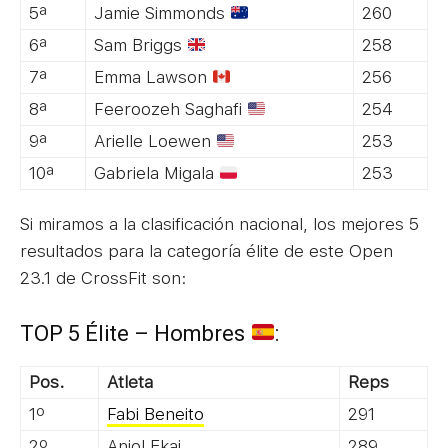
5ª
Jamie Simmonds
260
6ª
Sam Briggs
258
7ª
Emma Lawson
256
8ª
Feeroozeh Saghafi
254
9ª
Arielle Loewen
253
10ª
Gabriela Migala
253
Si miramos a la clasificación nacional, los mejores 5
resultados para la categoría élite de este Open
23.1 de CrossFit son:
TOP 5 Élite – Hombres
:
Pos.
Atleta
Reps
1º
Fabi Beneito
291
2º
Aniol Ekai
289