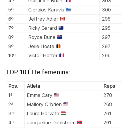
4º
Guillaume Briant
303
5º
Giorgios Karavis
300
6º
Jeffrey Adler
298
7º
Ricky Garard
298
8º
Royce Dune
297
9º
Jelle Hoste
297
10º
Victor Hoffer
296
TOP 10 Élite femenina:
Pos.
Atleta
Reps
1ª
Emma Cary
278
2ª
Mallory O’brien
268
3ª
Laura Horvath
261
4ª
Jacqueline Dahlstrom
261