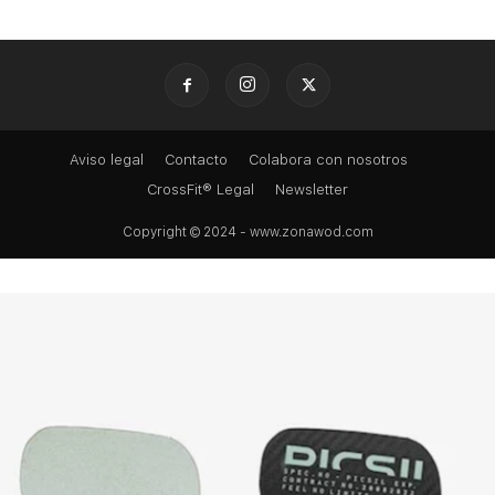
Aviso legal
Contacto
Colabora con nosotros
CrossFit® Legal
Newsletter
Copyright © 2024 - www.zonawod.com