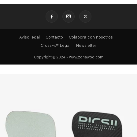
Aviso legal
Contacto
Colabora con nosotros
CrossFit® Legal
Newsletter
Copyright © 2024 - www.zonawod.com