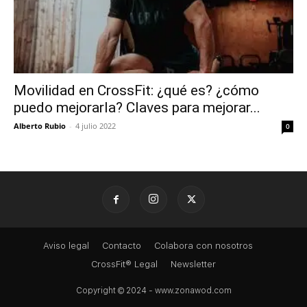
Movilidad en CrossFit: ¿qué es? ¿cómo
puedo mejorarla? Claves para mejorar...
Alberto Rubio
-
4 julio 2022
0
Aviso legal
Contacto
Colabora con nosotros
CrossFit® Legal
Newsletter
Copyright © 2024 - www.zonawod.com