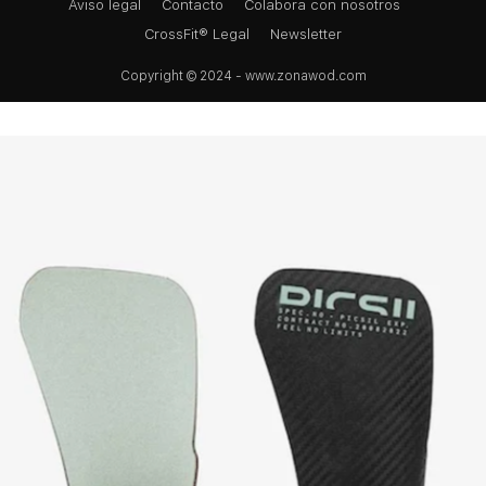
Aviso legal
Contacto
Colabora con nosotros
CrossFit® Legal
Newsletter
Copyright © 2024 - www.zonawod.com