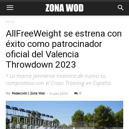
Inicio
AllFreeWeight se estrena con
éxito como patrocinador
oficial del Valencia
Throwdown 2023
• La marca jiennense muestra de nuevo su
compromiso con el Cross Training en España.
Por
Redacción | Zona Wod
-
0
5 julio 2023