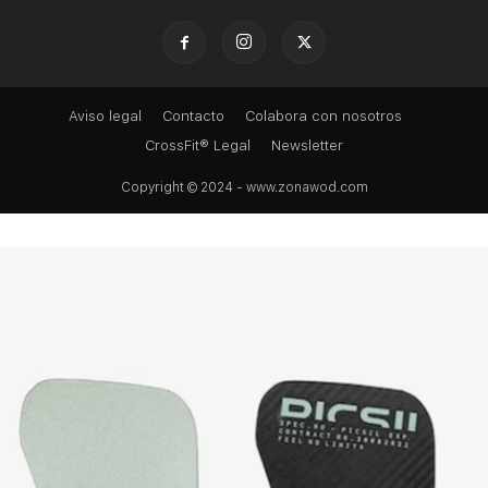
Aviso legal
Contacto
Colabora con nosotros
CrossFit® Legal
Newsletter
Copyright © 2024 - www.zonawod.com