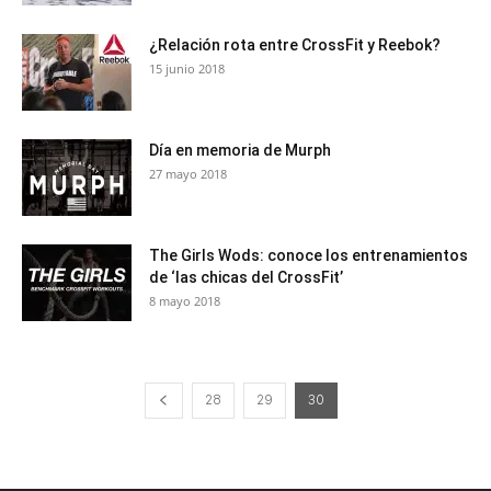
¿Relación rota entre CrossFit y Reebok?
15 junio 2018
Día en memoria de Murph
27 mayo 2018
The Girls Wods: conoce los entrenamientos
de ‘las chicas del CrossFit’
8 mayo 2018
28
29
30