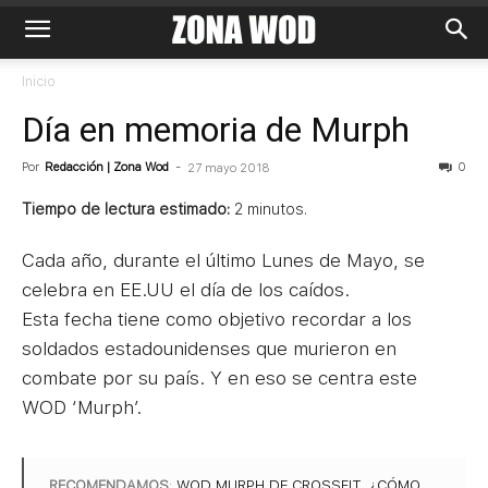
Inicio
Día en memoria de Murph
Por
Redacción | Zona Wod
-
0
27 mayo 2018
Tiempo de lectura estimado:
2
minutos.
Cada año, durante el último Lunes de Mayo, se
celebra en EE.UU el día de los caídos.
Esta fecha tiene como objetivo recordar a los
soldados estadounidenses que murieron en
combate por su país. Y en eso se centra este
WOD ‘Murph’.
RECOMENDAMOS
:
WOD MURPH DE CROSSFIT, ¿CÓMO