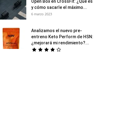
Open Box en CrossFit: ¿Qué es
y cómo sacarle el máximo...
6 marzo 2023
Analizamos el nuevo pre-
entreno Keto Perform de HSN:
¿mejorará mi rendimiento?...