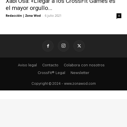
Xabi Osa: «Llegar a los CrossFit Games es
el mayor orgullo...
Redacción | Zona Wod
-
6 julio 2021
0
Aviso legal
Contacto
Colabora con nosotros
CrossFit® Legal
Newsletter
Copyright © 2024 - www.zonawod.com