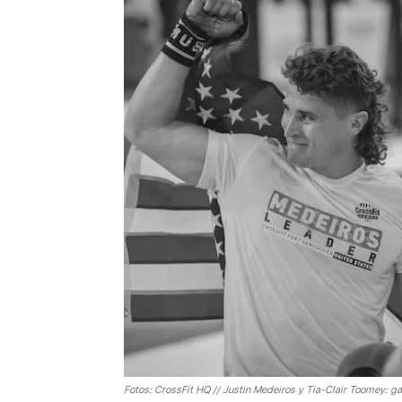
Fotos: CrossFit HQ // Justin Medeiros y Tia-Clair Toomey: 