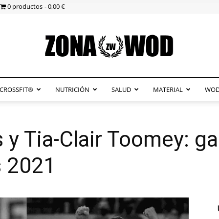
0 productos
0,00 €
CROSSFIT®
NUTRICIÓN
SALUD
MATERIAL
WOD
ZonaWOD
 y Tia-Clair Toomey: g
s 2021