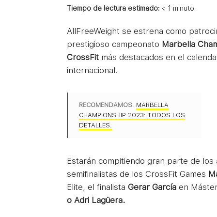
Tiempo de lectura estimado:
< 1
minuto.
AllFreeWeight se estrena como patrocin
prestigioso campeonato
Marbella Cha
CrossFit
más destacados en el calendar
internacional.
RECOMENDAMOS
.
MARBELLA
CHAMPIONSHIP 2023: TODOS LOS
DETALLES.
Estarán compitiendo gran parte de los 
semifinalistas de los CrossFit Games
Ma
Elite, el finalista
Gerar García
en Máster
o Adri Lagüera.