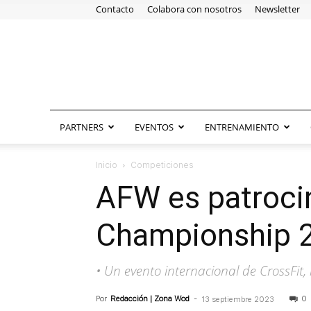
Contacto
Colabora con nosotros
Newsletter
PARTNERS
EVENTOS
ENTRENAMIENTO
Inicio
Competiciones
AFW es patrocin
Championship 
• Un evento internacional de CrossFit, 
Por
Redacción | Zona Wod
-
0
13 septiembre 2023