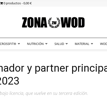
0 productos
0,00 €
CROSSFIT®
NUTRICIÓN
SALUD
MATERIAL
WOD
ZonaWOD
ador y partner principa
2023
bajo licencia, que vuelve en su tercera edición.