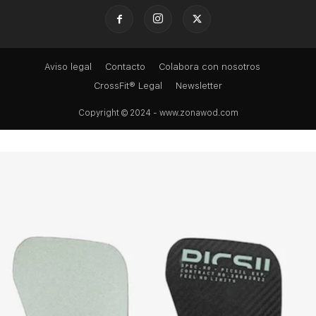
Aviso legal
Contacto
Colabora con nosotros
CrossFit® Legal
Newsletter
Copyright © 2024 - www.zonawod.com