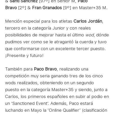
&
Santi Sánchez
[97º] en Senior M,
Paco
Bravo
[2º] &
Fran Granados
[9º] en Master+35 M.
Mención especial para los atletas
Carlos Jordán
,
tercero en la categoría Junior y con reales
posibilidades de mejorar hasta el último
wod
, dónde
pudimos ver como se le atragantó la cuerda y tuvo
que conformarse con un excelente tercer puesto.
¡Presente y futuro!
También para
Paco Bravo
, realizando una
competición muy seria ganando tres de los cinco
wods realizados, obteniendo on un segundo
puesto en la categoría Master+35 y siendo, junto a
Carlos, los primeros españoles en subir al podio en
un ‘Sanctioned Event’. Además, Paco estará
luchando en Mayo la ‘Online Qualifier’ (clasificación