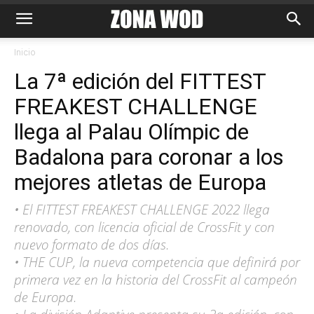
Inicio
La 7ª edición del FITTEST
FREAKEST CHALLENGE
llega al Palau Olímpic de
Badalona para coronar a los
mejores atletas de Europa
• El FITTEST FREAKEST CHALLENGE 2022 llega
renovado, con licencia oficial de CrossFit y con
nuevo formato de dos días.
• THE CUP, la nueva competencia que definirá por
primera vez en la historia del CrossFit al campeón
de Europa.