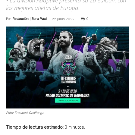
• La división Adaptive presenta su 2a edición, con
los mejores atletas de Europa.
Por
Redacción | Zona Wod
-
0
22 junio 2022
Foto: Freakest Challenge
Tiempo de lectura estimado:
3
minutos.