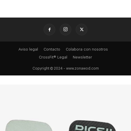
Aviso legal
Contacto
Colabora con nosotros
CrossFit® Legal
Newsletter
Copyright © 2024 - www.zonawod.com