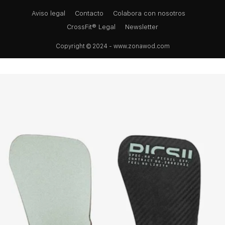
Aviso legal
Contacto
Colabora con nosotros
CrossFit® Legal
Newsletter
Copyright © 2024 - www.zonawod.com