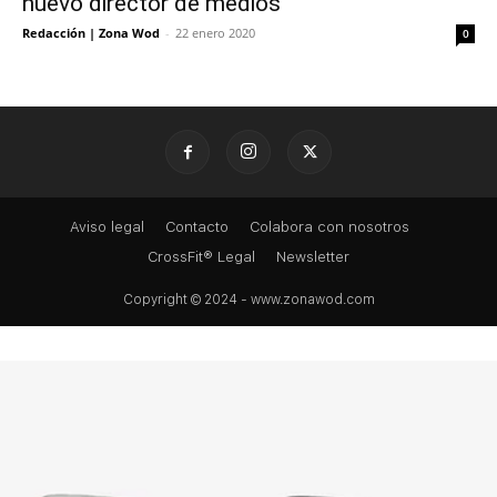
nuevo director de medios
Redacción | Zona Wod
-
22 enero 2020
0
Aviso legal
Contacto
Colabora con nosotros
CrossFit® Legal
Newsletter
Copyright © 2024 - www.zonawod.com