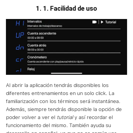
1.
1. Facilidad de uso
Al abrir la aplicación tendrás disponibles los
El
diferentes entrenamientos en un solo click. La
in
familiarización con los términos será instantánea.
na
Además, siempre tendrás disponible la opción de
se
poder volver a ver el
tutorial
y así recordar el
un
funcionamiento del mismo. También ayuda su
pe