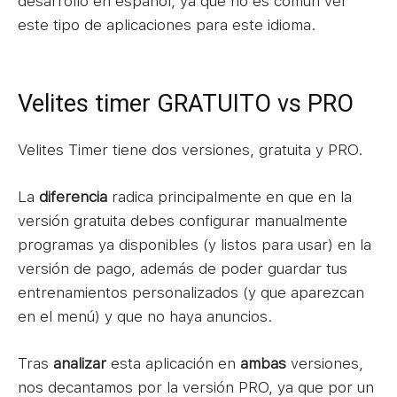
desarrollo en español, ya que no es común ver
el
este tipo de aplicaciones para este idioma.
en
qu
Pa
Velites timer GRATUITO vs PRO
ta
el
Velites Timer tiene dos versiones, gratuita y PRO.
ap
pa
La
diferencia
radica principalmente en que en la
versión gratuita debes configurar manualmente
Ju
programas ya disponibles (y listos para usar) en la
pr
versión de pago, además de poder guardar tus
ta
entrenamientos personalizados (y que aparezcan
tu
en el menú) y que no haya anuncios.
tr
Tras
analizar
esta aplicación en
ambas
versiones,
nos decantamos por la versión PRO, ya que por un