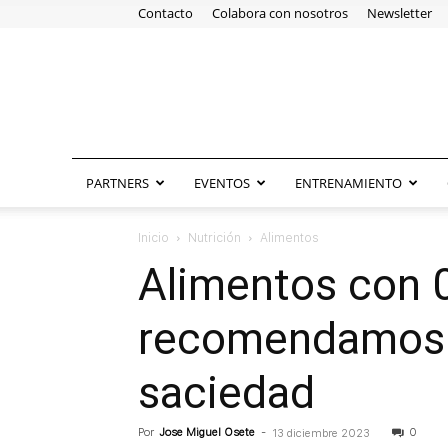
Contacto
Colabora con nosotros
Newsletter
PARTNERS
EVENTOS
ENTRENAMIENTO
Inicio
Nutrición
Alimentos
Alimentos con 0
recomendamos in
saciedad
Por
Jose Miguel Osete
-
0
13 diciembre 2023