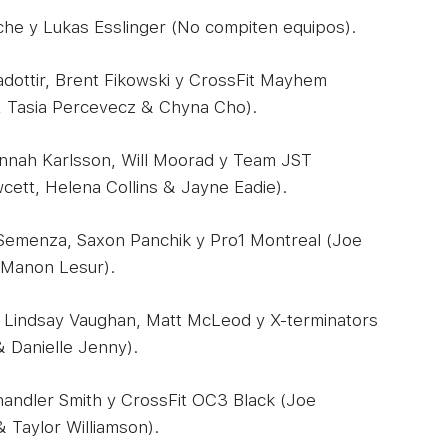
he y Lukas Esslinger (No compiten equipos).
adottir, Brent Fikowski y CrossFit Mayhem
, Tasia Percevecz & Chyna Cho).
nah Karlsson, Will Moorad y Team JST
ett, Helena Collins & Jayne Eadie).
Semenza, Saxon Panchik y Pro1 Montreal (Joe
& Manon Lesur).
Lindsay Vaughan, Matt McLeod y X-terminators
 Danielle Jenny).
andler Smith y CrossFit OC3 Black (Joe
& Taylor Williamson).