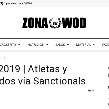
0 productos
0,00 €
CROSSFIT®
NUTRICIÓN
SALUD
MATERIAL
WOD
ZonaWOD
sFit
019 | Atletas y
ados vía Sanctionals
0