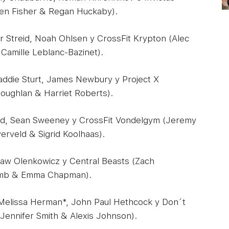
en Fisher & Regan Huckaby).
r Streid, Noah Ohlsen y CrossFit Krypton (Alec
 Camille Leblanc-Bazinet).
ddie Sturt, James Newbury y Project X
oughlan & Harriet Roberts).
d, Sean Sweeney y CrossFit Vondelgym (Jeremy
erveld & Sigrid Koolhaas).
law Olenkowicz y Central Beasts (Zach
comb & Emma Chapman).
elissa Herman*, John Paul Hethcock y Don´t
 Jennifer Smith & Alexis Johnson).