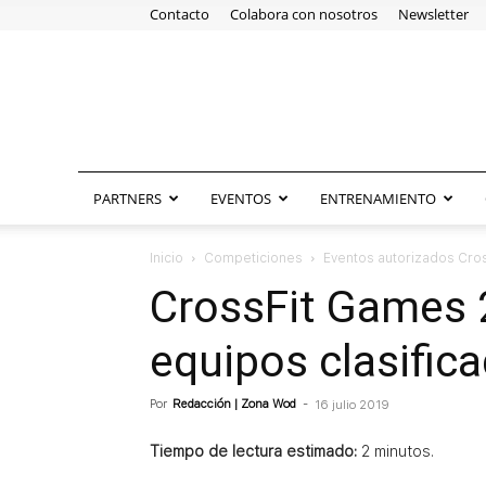
Contacto
Colabora con nosotros
Newsletter
PARTNERS
EVENTOS
ENTRENAMIENTO
Inicio
Competiciones
Eventos autorizados Cros
CrossFit Games 2
equipos clasific
Por
Redacción | Zona Wod
-
16 julio 2019
Tiempo de lectura estimado:
2
minutos.