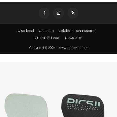
Aviso legal
Contacto
Colabora con nosotros
CrossFit® Legal
Newsletter
Copyright © 2024 - www.zonawod.com