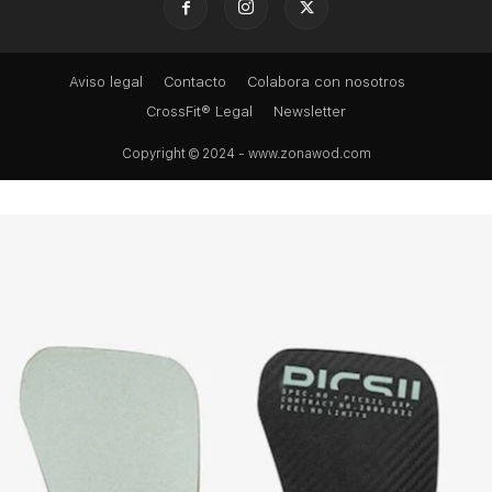
Aviso legal
Contacto
Colabora con nosotros
CrossFit® Legal
Newsletter
Copyright © 2024 - www.zonawod.com