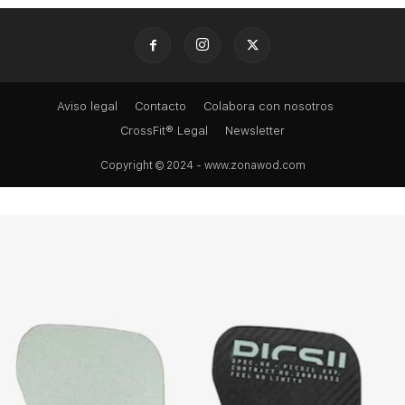
Aviso legal
Contacto
Colabora con nosotros
CrossFit® Legal
Newsletter
Copyright © 2024 - www.zonawod.com