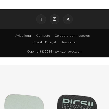
Aviso legal
Contacto
Colabora con nosotros
CrossFit® Legal
Newsletter
Copyright © 2024 - www.zonawod.com