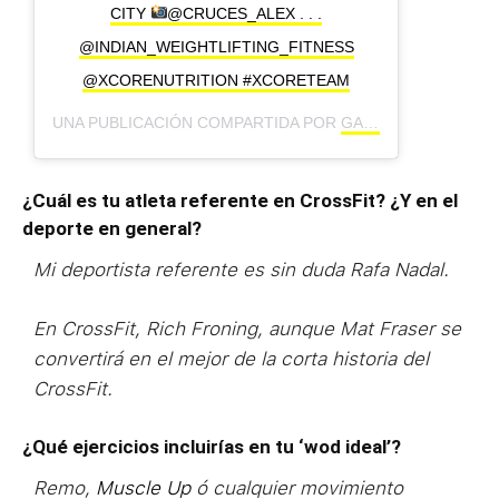
CITY
@CRUCES_ALEX . . .
@INDIAN_WEIGHTLIFTING_FITNESS
@XCORENUTRITION #XCORETEAM
UNA PUBLICACIÓN COMPARTIDA POR
GABI CASTRO
(@GAB
¿Cuál es tu atleta referente en CrossFit? ¿Y en el
deporte en general?
Mi deportista referente es sin duda Rafa Nadal.
En CrossFit, Rich Froning, aunque Mat Fraser se
convertirá en el mejor de la corta historia del
CrossFit.
¿Qué ejercicios incluirías en tu ‘wod ideal’?
Remo,
Muscle Up
ó cualquier movimiento