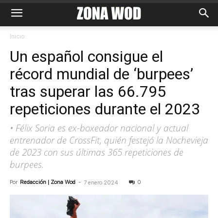
Inicio
Un español consigue el
récord mundial de ‘burpees’
tras superar las 66.795
repeticiones durante el 2023
• Félix Soria es ex-boxeador nacional y actual
entrenador de CrossFit, quién festejó la Nochevieja
de 2023 con sus últimas 365 repeticiones de
burpees.
Por
Redacción | Zona Wod
-
0
7 enero 2024