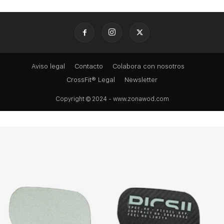
Aviso legal
Contacto
Colabora con nosotros
CrossFit® Legal
Newsletter
Copyright © 2024 - www.zonawod.com