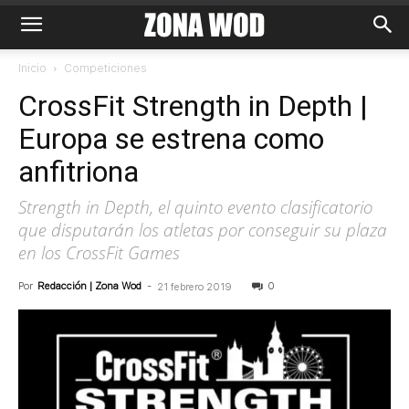
Inicio
Competiciones
CrossFit Strength in Depth |
Europa se estrena como
anfitriona
Strength in Depth, el quinto evento clasificatorio
que disputarán los atletas por conseguir su plaza
en los CrossFit Games
Por
Redacción | Zona Wod
-
0
21 febrero 2019