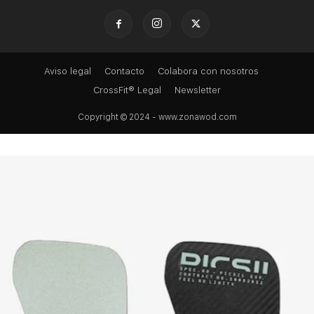
Aviso legal
Contacto
Colabora con nosotros
CrossFit® Legal
Newsletter
Copyright © 2024 - www.zonawod.com