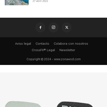
27 abril 2022
Aviso legal
Contacto
Colabora con nosotros
CrossFit® Legal
Newsletter
Copyright © 2024 - www.zonawod.com