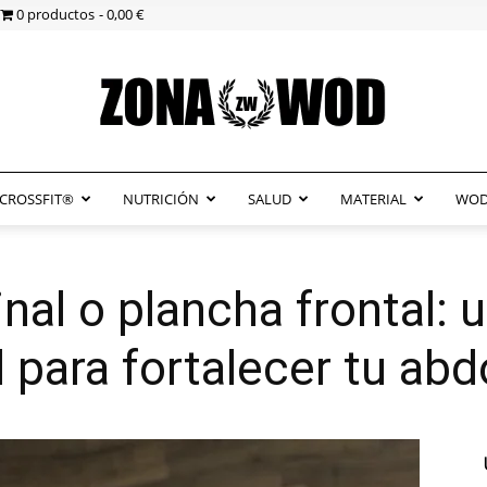
0 productos
0,00 €
CROSSFIT®
NUTRICIÓN
SALUD
MATERIAL
WOD
ZonaWOD
al o plancha frontal: u
l para fortalecer tu a