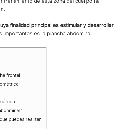
 entrenamiento de esta zona del cuerpo ha
ón.
cuya finalidad principal es estimular y desarrollar
ás importantes es la plancha abdominal.
ha frontal
sométrica
métrica
abdominal?
 que puedes realizar