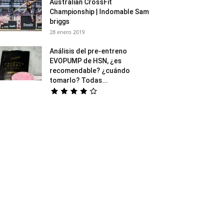
Australian CrossFit
Championship | lndomable Sam
briggs
28 enero 2019
Análisis del pre-entreno
EVOPUMP de HSN, ¿es
recomendable? ¿cuándo
tomarlo? Todas...