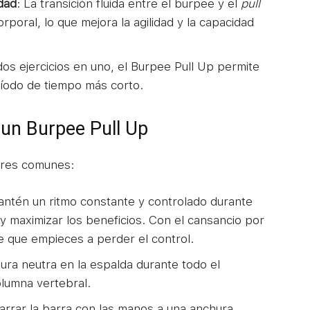
idad
: La transición fluida entre el burpee y el
pull
rporal, lo que mejora la agilidad y la capacidad
dos ejercicios en uno, el Burpee Pull Up permite
ríodo de tiempo más corto.
r un Burpee Pull Up
rores comunes:
antén un ritmo constante y controlado durante
s y maximizar los beneficios. Con el cansancio por
e que empieces a perder el control.
ura neutra en la espalda durante todo el
columna vertebral.
arrar la barra con las manos a una anchura