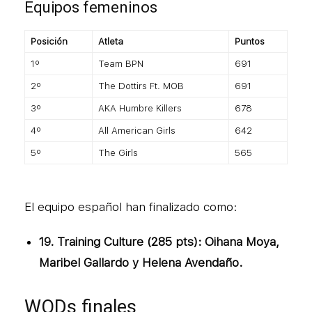
Equipos femeninos
Posición
Atleta
Puntos
1º
Team BPN
691
2º
The Dottirs Ft. MOB
691
3º
AKA Humbre Killers
678
4º
All American Girls
642
5º
The Girls
565
El equipo español han finalizado como:
19. Training Culture (285 pts): Oihana Moya,
Maribel Gallardo y Helena Avendaño.
WODs finales