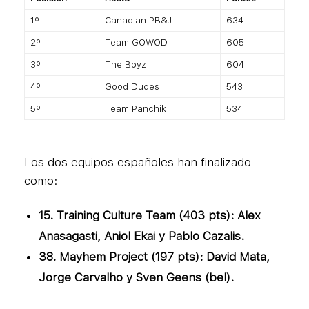
1º
Canadian PB&J
634
2º
Team GOWOD
605
3º
The Boyz
604
4º
Good Dudes
543
5º
Team Panchik
534
Los dos equipos españoles han finalizado
como:
15. Training Culture Team (403 pts): Alex
Anasagasti, Aniol Ekai y Pablo Cazalis.
38. Mayhem Project (197 pts): David Mata,
Jorge Carvalho y Sven Geens (bel).