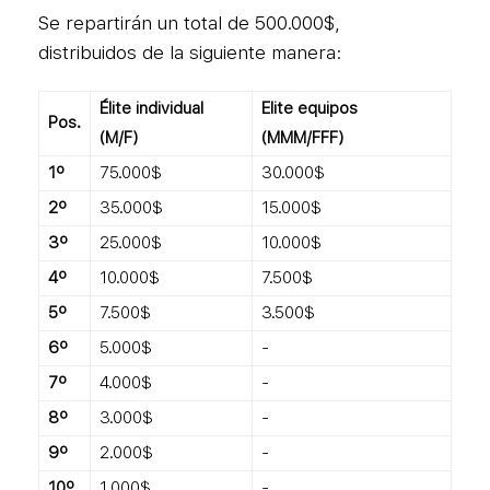
Se repartirán un total de 500.000$,
distribuidos de la siguiente manera:
Élite individual
Elite equipos
Pos.
(M/F)
(MMM/FFF)
1º
75.000$
30.000$
2º
35.000$
15.000$
3º
25.000$
10.000$
4º
10.000$
7.500$
5º
7.500$
3.500$
6º
5.000$
-
7º
4.000$
-
8º
3.000$
-
9º
2.000$
-
10º
1.000$
-