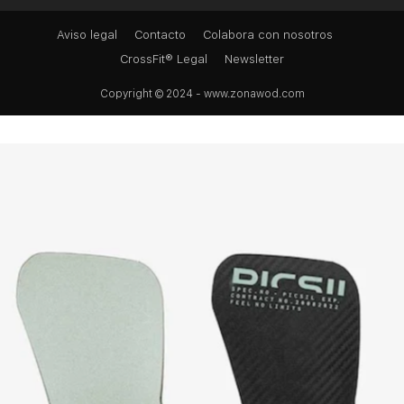
Aviso legal
Contacto
Colabora con nosotros
CrossFit® Legal
Newsletter
Copyright © 2024 - www.zonawod.com