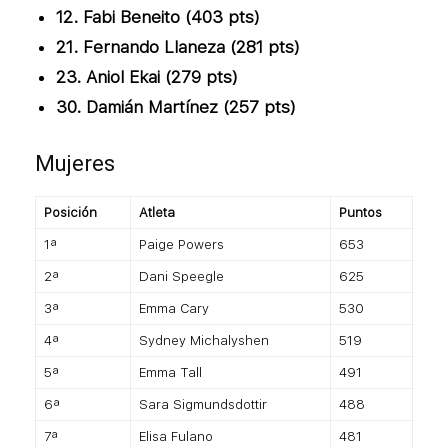
12. Fabi Beneito (403 pts)
21. Fernando Llaneza (281 pts)
23. Aniol Ekai (279 pts)
30. Damián Martínez (257 pts)
Mujeres
Posición
Atleta
Puntos
1ª
Paige Powers
653
2ª
Dani Speegle
625
3ª
Emma Cary
530
4ª
Sydney Michalyshen
519
5ª
Emma Tall
491
6ª
Sara Sigmundsdottir
488
7ª
Elisa Fulano
481