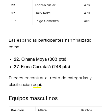
8ª
Andrea Nisler
476
9ª
Emily Rolfe
470
10ª
Paige Semenza
462
Las españolas participantes han finalizado
como:
22. Oihana Moya (303 pts)
27. Elena Carratalá (248 pts)
Puedes encontrar el resto de categorías y
clasificación
aquí
.
Equipos masculinos
Posición
Atleta
Puntos