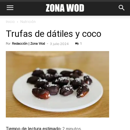
Inicio
Nutrición
Trufas de dátiles y coco
Por
Redacción | Zona Wod
-
1
3 julio 2024
Tiempo de lectura estimado:
2
minutos.