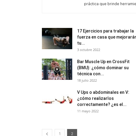
práctica que brinde herramien
17 Ejercicios para trabajar la
fuerza en casa que mejorará
tu...
3 octubre 2022
Bar Muscle Up en CrossFit
(BMU): ¿cómo dominar su
técnica con...
18 julio 2022
V Ups o abdominales en V:
¿cómo realizarlos
correctamente? ¿es el...
11 mayo 2022
1
2