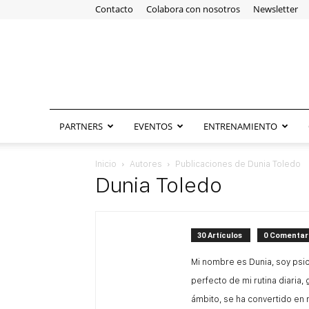
Contacto
Colabora con nosotros
Newsletter
PARTNERS
EVENTOS
ENTRENAMIENTO
Inicio
Autores
Publicaciones de Dunia Toledo
Dunia Toledo
30 Artículos
0 Comentar
Mi nombre es Dunia, soy psic
perfecto de mi rutina diaria,
ámbito, se ha convertido en 