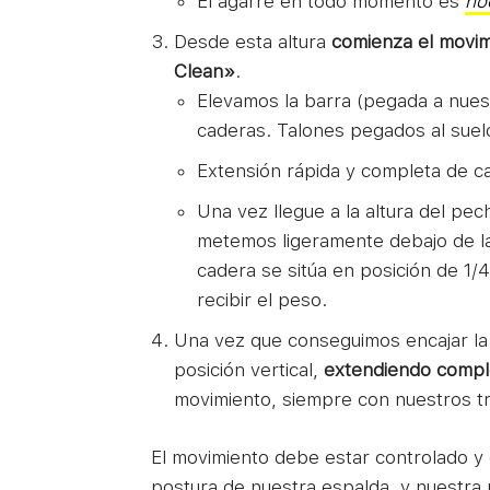
El agarre en todo momento es
ho
Desde esta altura
comienza el movi
Clean»
.
Elevamos la barra (pegada a nues
caderas. Talones pegados al suel
Extensión rápida y completa de c
Una vez llegue a la altura del p
metemos ligeramente debajo de la
cadera se sitúa en posición de 1/4 
recibir el peso.
Una vez que conseguimos encajar la
posición vertical,
extendiendo comple
movimiento, siempre con nuestros trí
El movimiento debe estar controlado y
postura de nuestra espalda, y nuestra 