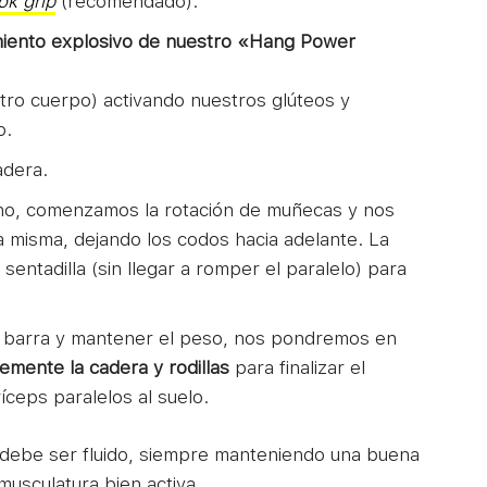
ok grip
(recomendado).
miento explosivo de nuestro «Hang Power
tro cuerpo) activando nuestros glúteos y
o.
adera.
echo, comenzamos la rotación de muñecas y nos
 misma, dejando los codos hacia adelante. La
sentadilla (sin llegar a romper el paralelo) para
 barra y mantener el peso, nos pondremos en
mente la cadera y rodillas
para finalizar el
ceps paralelos al suelo.
 debe ser fluido, siempre manteniendo una buena
musculatura bien activa.