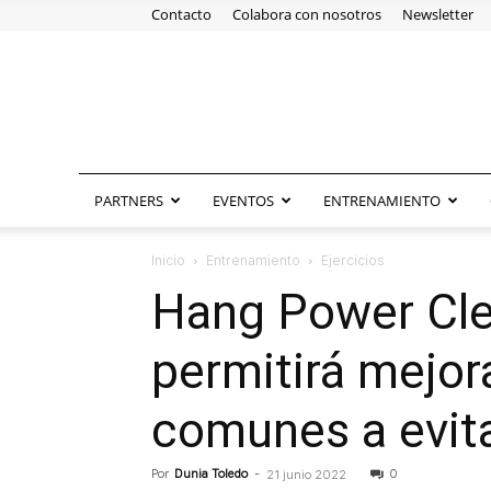
Contacto
Colabora con nosotros
Newsletter
PARTNERS
EVENTOS
ENTRENAMIENTO
Inicio
Entrenamiento
Ejercicios
Hang Power Cle
permitirá mejora
comunes a evita
Por
Dunia Toledo
-
0
21 junio 2022