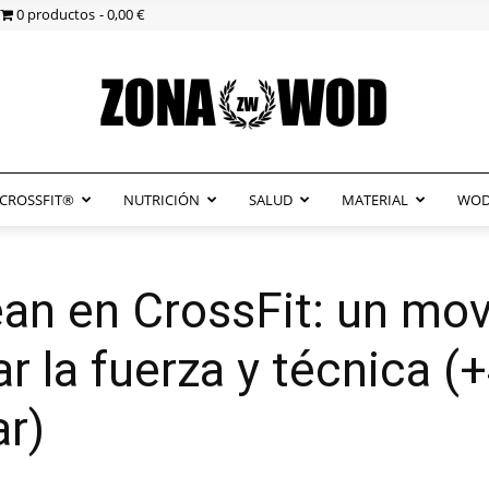
0 productos
0,00 €
CROSSFIT®
NUTRICIÓN
SALUD
MATERIAL
WOD
ZonaWOD
an en CrossFit: un mov
r la fuerza y técnica (
r)