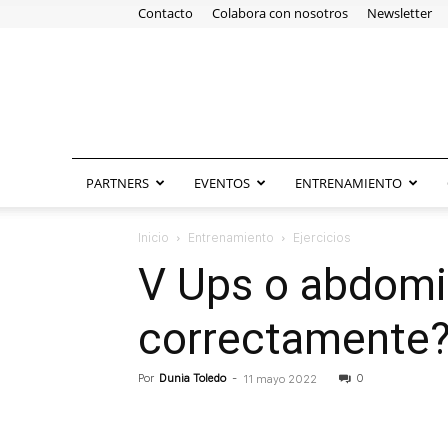
Contacto
Colabora con nosotros
Newsletter
PARTNERS
EVENTOS
ENTRENAMIENTO
Inicio
Entrenamiento
Ejercicios
V Ups o abdomin
correctamente?
Por
Dunia Toledo
-
0
11 mayo 2022